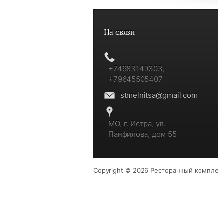
На связи
+74983149303,
+79645505407
stmelnitsa@gmail.com
МО, г. Истра, ул.
Панфилова, дом 55
Copyright © 2026 Ресторанный компле