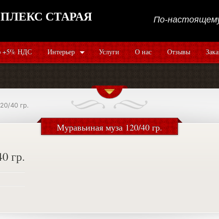
ПЛЕКС СТАРАЯ
По-настоящему
 +5% НДС
Интерьер
Услуги
О нас
Отзывы
Зака
20/40 гр.
Муравьиная муза 120/40 гр.
0 гр.