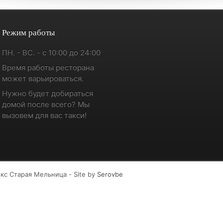
Режим работы
ПН. - ВС. - с 10:00 до 24:00
Время работы ресторана
может варьироваться.
Нужно будет добираться
домой после всего? Мы
вызовем для вас такси!
кс Старая Мельница - Site by
Serovbe