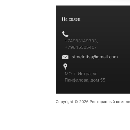
На связи
+74983149303,
+79645505407
stmelnitsa@gmail.com
МО, г. Истра, ул.
Панфилова, дом 55
Copyright © 2026 Ресторанный компле