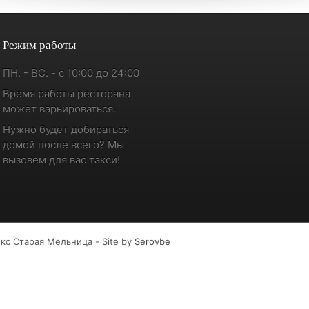
Режим работы
ПН. - ВС. - с 10:00 до 24:00
Время работы ресторана
может варьироваться.
Нужно будет добираться
домой после всего? Мы
вызовем для вас такси!
кс Старая Мельница - Site by
Serovbe