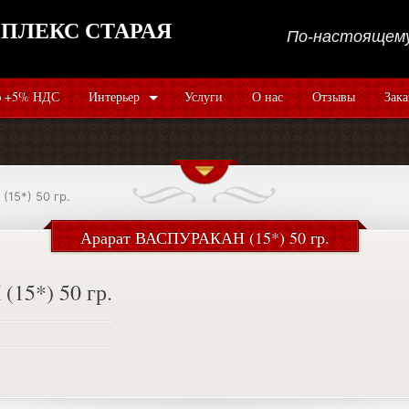
ПЛЕКС СТАРАЯ
По-настоящему
 +5% НДС
Интерьер
Услуги
О нас
Отзывы
Зака
15*) 50 гр.
Арарат ВАСПУРАКАН (15*) 50 гр.
15*) 50 гр.