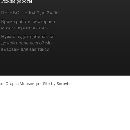
Режим работы
ПН. - ВС. - с 10:00 до 24:00
Время работы ресторана
может варьироваться.
Нужно будет добираться
домой после всего? Мы
вызовем для вас такси!
кс Старая Мельница - Site by
Serovbe