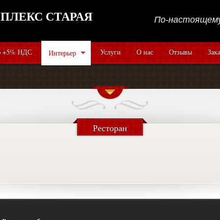
ПЛЕКС СТАРАЯ
По-настоящему
 +5% НДС
Услуги
О нас
Отзывы
Зак
Интерьер
Ресторан