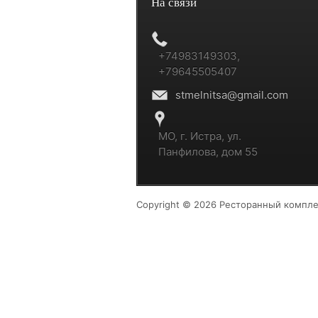
На связи
+74983149303,
+79645505407
stmelnitsa@gmail.com
МО, г. Истра, ул.
Панфилова, дом 55
Copyright © 2026 Ресторанный компле