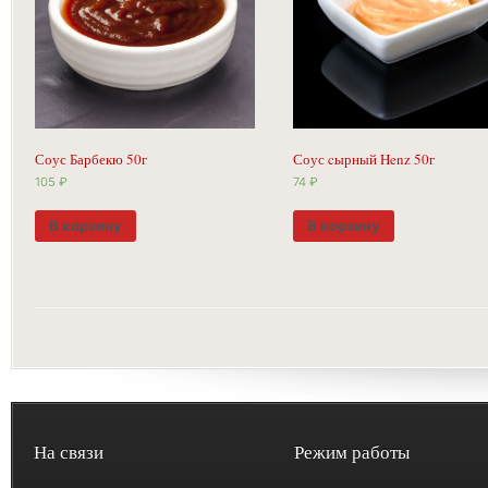
Соус Барбекю 50г
Соус cырный Henz 50г
105
₽
74
₽
В корзину
В корзину
На связи
Режим работы