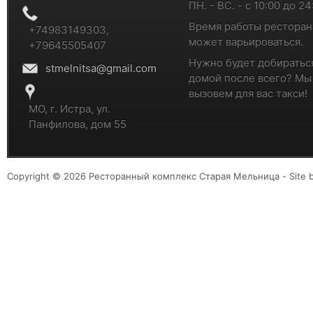
ПН. - ВС. - с 10:00 до 24
Время работы ресторан
+74983149303,
может варьироваться.
+79645505407
Нужно будет добиратьс
stmelnitsa@gmail.com
домой после всего? Мы
вызовем для вас такси!
МО, г. Истра, ул.
Панфилова, дом 55
Copyright © 2026 Ресторанный комплекс Старая Мельница - Site 