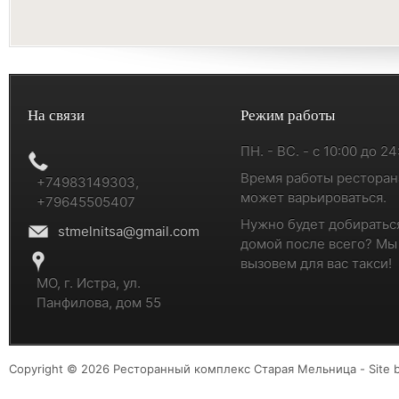
На связи
Режим работы
ПН. - ВС. - с 10:00 до 24
Время работы ресторан
+74983149303,
может варьироваться.
+79645505407
Нужно будет добиратьс
stmelnitsa@gmail.com
домой после всего? Мы
вызовем для вас такси!
МО, г. Истра, ул.
Панфилова, дом 55
Copyright © 2026 Ресторанный комплекс Старая Мельница - Site 