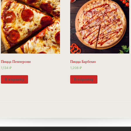
Пицца Пепперони
Пицца Барбекю
1,134
₽
1,208
₽
В корзину
В корзину