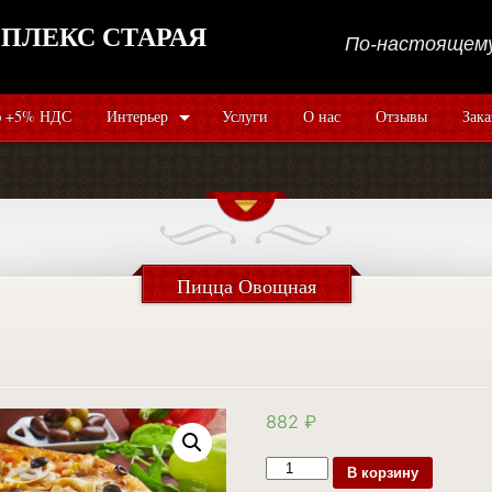
ПЛЕКС СТАРАЯ
По-настоящему
 +5% НДС
Интерьер
Услуги
О нас
Отзывы
Зака
Пицца Овощная
882
₽
В корзину