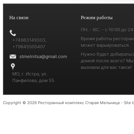
На связи
Режим работы
ПН. - ВС. - с 10:00 до 24
Время работы ресторан
+74983149303,
может варьироваться.
+79645505407
Нужно будет добиратьс
stmelnitsa@gmail.com
домой после всего? Мы
вызовем для вас такси!
МО, г. Истра, ул.
Панфилова, дом 55
Copyright © 2026 Ресторанный комплекс Старая Мельница - Site 