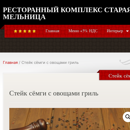
РЕСТОРАННЫЙ КОМПЛЕКС СТАРА
МЕЛЬНИЦА
Главная
Меню +5% НДС
Интерьер
Главная
/ Стейк сёмги с овощами гриль
Стейк сё
Стейк сёмги с овощами гриль