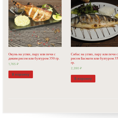
Окунь на углях, пару или печи с
Сибас на углях, пару или печи с
диким рисом или булгуром 350 гр.
рисом Басмати или булгуром 3
гр.
1,765
₽
2,390
₽
В корзину
В корзину