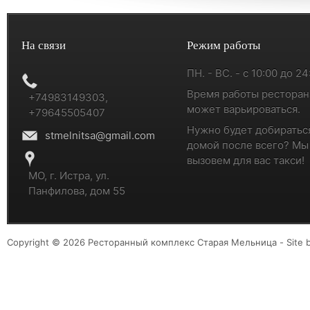
На связи
Режим работы
ПН. - ВС. - с 10:00 до 24
Время работы ресторан
+74983149303,
может варьироваться.
+79645505407
Нужно будет добиратьс
stmelnitsa@gmail.com
домой после всего? Мы
вызовем для вас такси!
МО, г. Истра, ул.
Панфилова, дом 55
Copyright © 2026 Ресторанный комплекс Старая Мельница - Site 