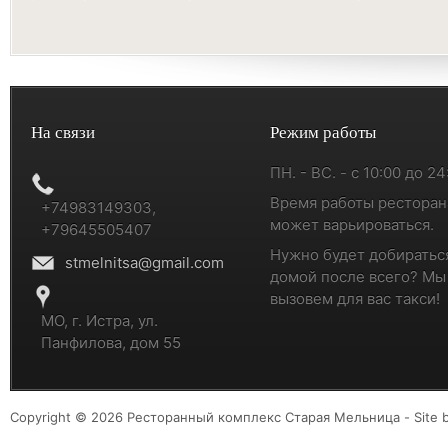
На связи
Режим работы
ПН. - ВС. - с 10:00 до 24
Время работы ресторан
+74983149303,
может варьироваться.
+79645505407
Нужно будет добиратьс
stmelnitsa@gmail.com
домой после всего? Мы
вызовем для вас такси!
МО, г. Истра, ул.
Панфилова, дом 55
Copyright © 2026 Ресторанный комплекс Старая Мельница - Site 