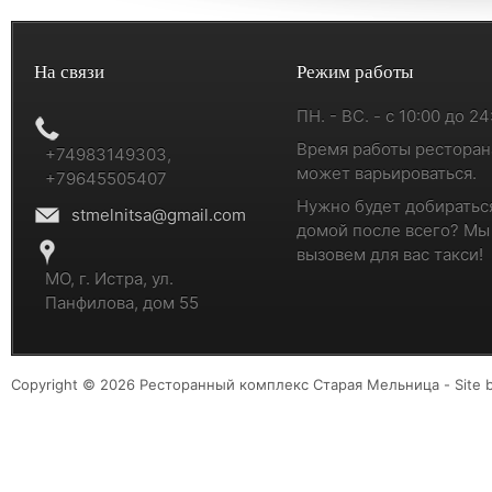
На связи
Режим работы
ПН. - ВС. - с 10:00 до 24
Время работы ресторан
+74983149303,
может варьироваться.
+79645505407
Нужно будет добиратьс
stmelnitsa@gmail.com
домой после всего? Мы
вызовем для вас такси!
МО, г. Истра, ул.
Панфилова, дом 55
Copyright © 2026 Ресторанный комплекс Старая Мельница - Site 